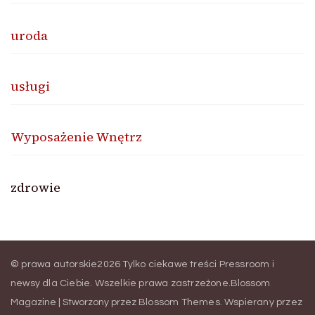
uroda
usługi
Wyposażenie Wnętrz
zdrowie
© prawa autorskie2026
Tylko ciekawe treści Pressroom i
newsy dla Ciebie
. Wszelkie prawa zastrzeżone.
Blossom
Magazine | Stworzony przez
Blossom Themes
.
Wspierany przez