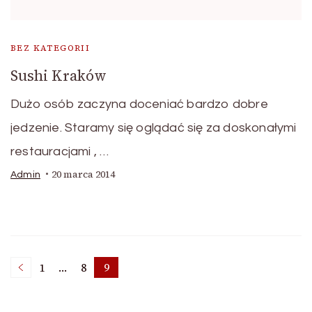
BEZ KATEGORII
Sushi Kraków
Dużo osób zaczyna doceniać bardzo dobre
jedzenie. Staramy się oglądać się za doskonałymi
restauracjami , …
20 marca 2014
Admin
Stronicowanie
1
…
8
9
Strona
Strona
Strona