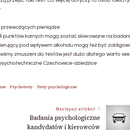
 przejść taki test. Co więcej dotyczy to osób takich j
y
, przewożących pieniądze
 24 punktów karnych mogą zostać skierowane na badani
erujący pod wpływem alkoholu mogą też być zobligow
steśmy zmuszeni do testów jest dużo dlatego warto wi
 psychotechniczne Czechowice-dziedzice
zne
Psychotesty
Testy psychologiczne
Następny artykuł
Badania psychologiczne
kandydatów i kierowców