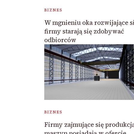
BIZNES
W mgnieniu oka rozwijające s
firmy starają się zdobywać
odbiorców
BIZNES
Firmy zajmujące się produkcj
maszyn posiadają w ofercie