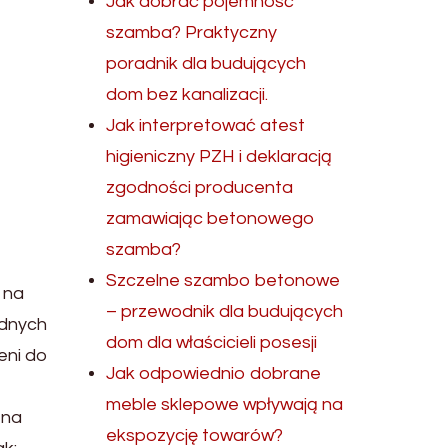
Jak dobrać pojemność
szamba? Praktyczny
poradnik dla budujących
dom bez kanalizacji.
Jak interpretować atest
higieniczny PZH i deklaracją
zgodności producenta
zamawiając betonowego
szamba?
Szczelne szambo betonowe
 na
– przewodnik dla budujących
udnych
dom dla właścicieli posesji
eni do
Jak odpowiednio dobrane
meble sklepowe wpływają na
 na
ekspozycję towarów?