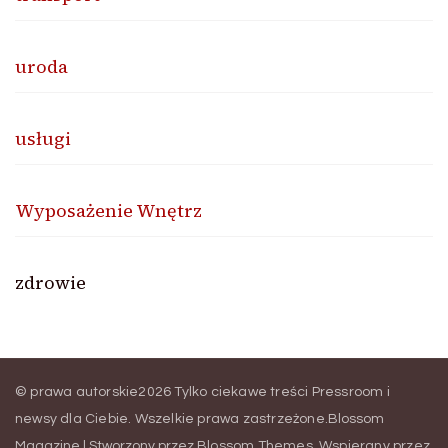
uroda
usługi
Wyposażenie Wnętrz
zdrowie
© prawa autorskie2026
Tylko ciekawe treści Pressroom i
newsy dla Ciebie
. Wszelkie prawa zastrzeżone.
Blossom
Magazine | Stworzony przez
Blossom Themes
.
Wspierany przez