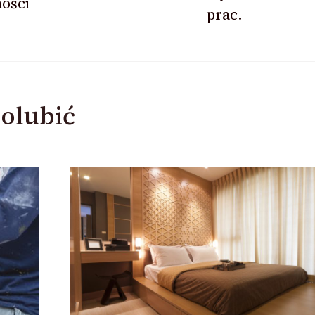
ości
prac.
olubić