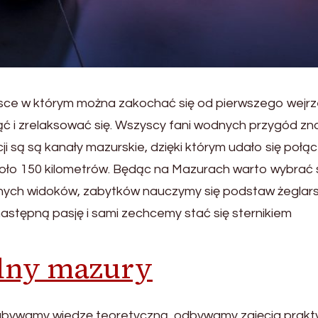
iejsce w którym można zakochać się od pierwszego wejrz
ąć i zrelaksować się. Wszyscy fani wodnych przygód zn
cji są są kanały mazurskie, dzięki którym udało się połą
około 150 kilometrów. Będąc na Mazurach warto wybrać 
dnych widoków, zabytków nauczymy się podstaw żeglar
astępną pasję i sami zechcemy stać się sternikiem
dny mazury
nabywamy wiedzę teoretyczną, odbywamy zajęcia prak