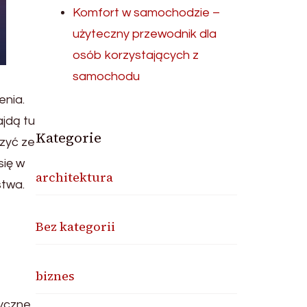
Komfort w samochodzie –
użyteczny przewodnik dla
osób korzystających z
samochodu
enia.
ajdą tu
Kategorie
czyć ze
się w
architektura
stwa.
Bez kategorii
biznes
tyczne