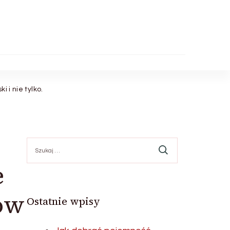
 i nie tylko.
Szukaj:
e
ów
Ostatnie wpisy