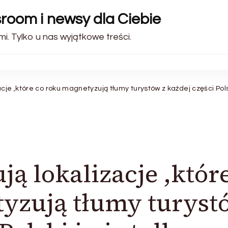
sroom i newsy dla Ciebie
i. Tylko u nas wyjątkowe treści.
je ,które co roku magnetyzują tłumy turystów z każdej części Polski
ą lokalizacje ,któr
tyzują tłumy turyst