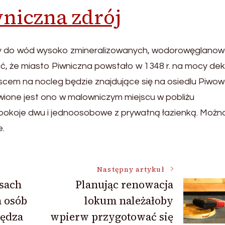
niczna zdrój
leży do wód wysoko zmineralizowanych, wodorowęglano
 że miasto Piwniczna powstało w 1348 r. na mocy dek
cem na nocleg będzie znajdujące się na osiedlu Piwow
ione jest ono w malowniczym miejscu w pobliżu
o pokoje dwu i jednoosobowe z prywatną łazienką. Możn
e.
Następny artykuł
asach
Planując renowacja
a osób
lokum należałoby
pędza
wpierw przygotować się