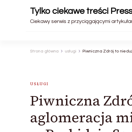
Tylko ciekawe treści Pres
Ciekawy serwis z przyciągającymi artykułam
Strona główna
usługi
Piwniczna Zdrój to nied
USŁUGI
Piwniczna Zdró
aglomeracja mi