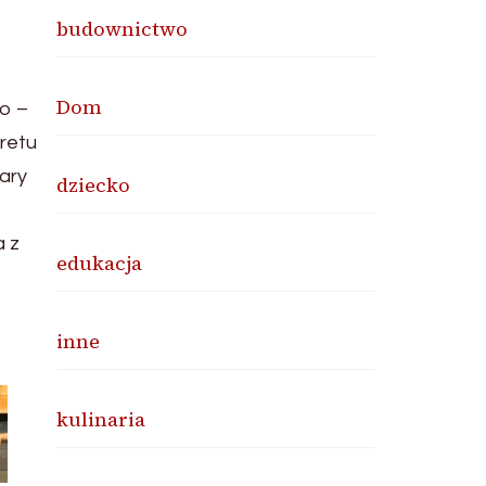
budownictwo
Dom
wo –
retu
ary
dziecko
a z
edukacja
inne
kulinaria