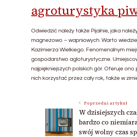
agroturystyka piw
Odwiedzić należy także Pijalnie, jaka na
magnezowo – wapniowych. Warto wiedzieć,
Kazimierza Wielkiego. Fenomenalnym miejs
gospodarstwo agloturystyczne. Umiejscow
najpiękniejszych polskich gór. Oferuje on
nich korzystać przez cały rok, także w zimi
Nawigacja
Poprzedni artykuł
W dzisiejszych cz
bardzo co niemiar
wpisu
swój wolny czas s