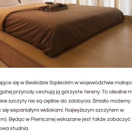
dujące się w Beskidzie Sądeckim w województwie małopo
atej przyrody cechują ją górzyste tereny. To idealne m
kie szczyty nie są ciężkie do zdobycia. Śmiało możemy
ć się wspaniałymi widokami. Najwyższym szczytem w
 m). Będąc w Piwnicznej wskazane jest także zobaczyć
owa studnia.