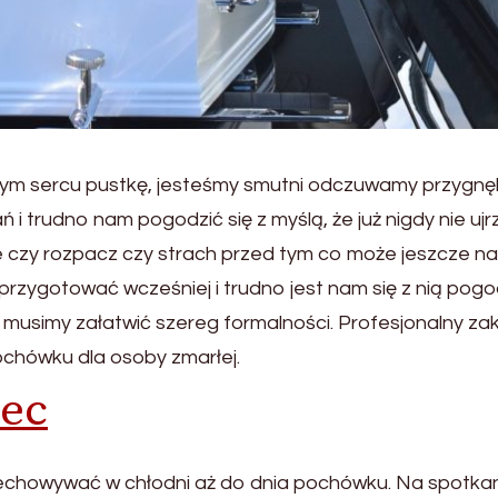
zym sercu pustkę, jesteśmy smutni odczuwamy przygnęb
i trudno nam pogodzić się z myślą, że już nigdy nie uj
nie czy rozpacz czy strach przed tym co może jeszcze n
przygotować wcześniej i trudno jest nam się z nią pogo
 musimy załatwić szereg formalności. Profesjonalny za
chówku dla osoby zmarłej.
ec
zechowywać w chłodni aż do dnia pochówku. Na spotkan