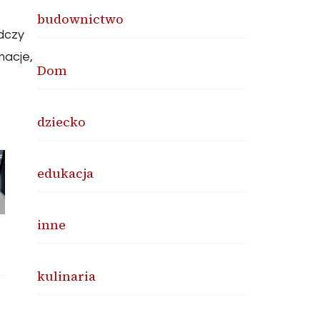
budownictwo
dczy
macje,
Dom
dziecko
edukacja
inne
kulinaria