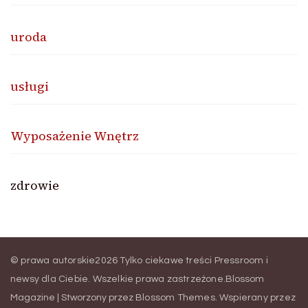
uroda
usługi
Wyposażenie Wnętrz
zdrowie
© prawa autorskie2026
Tylko ciekawe treści Pressroom i
newsy dla Ciebie
. Wszelkie prawa zastrzeżone.
Blossom
Magazine | Stworzony przez
Blossom Themes
.
Wspierany przez