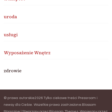
uroda
usługi
Wyposażenie Wnętrz
zdrowie
© prawa autorskie2026
Tylko ciekawe treści Pressroom i
newsy dla Ciebie
. Wszelkie prawa zastrzeżone.
Blossom
Magazine | Stworzony przez
Blossom Themes
.
Wspierany przez