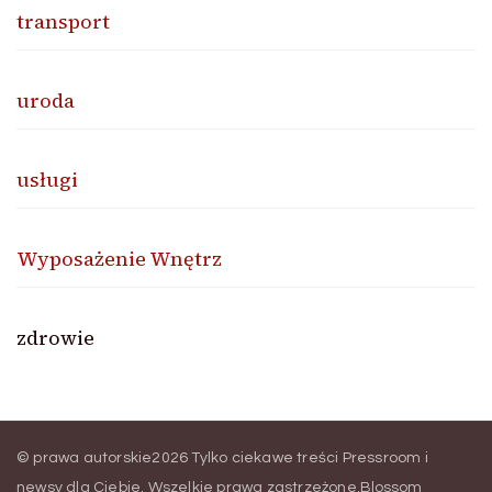
transport
uroda
usługi
Wyposażenie Wnętrz
zdrowie
© prawa autorskie2026
Tylko ciekawe treści Pressroom i
newsy dla Ciebie
. Wszelkie prawa zastrzeżone.
Blossom