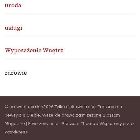
uroda
usługi
Wyposażenie Wnętrz
zdrowie
© prawa autorskie2026
Tylko ciekawe treści Pressroom i
newsy dla Ciebie
. Wszelkie prawa zastrzeżone.
Blossom
Magazine | Stworzony przez
Blossom Themes
.
Wspierany przez
WordPress
.