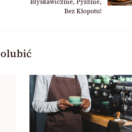
Błyskawicznie, Pysznie,
Bez Kłopotu!
olubić