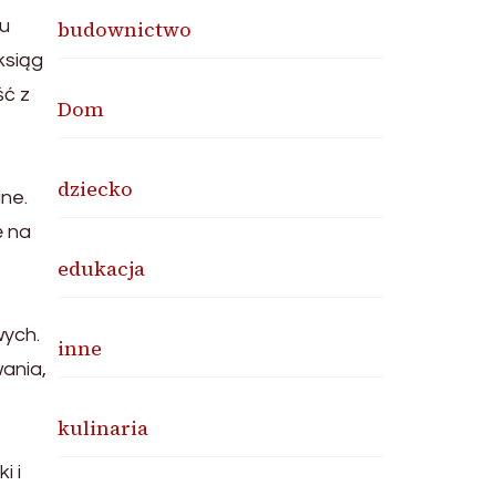
lu
budownictwo
ksiąg
ść z
Dom
dziecko
ne.
ę na
edukacja
wych.
inne
ania,
kulinaria
i i