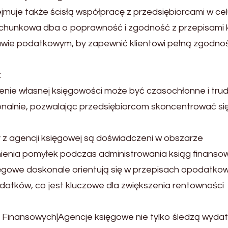
jmuje także ścisłą współpracę z przedsiębiorcami w ce
 rachunkowa dba o poprawność i zgodność z przepisami 
awie podatkowym, by zapewnić klientowi pełną zgodno
:
ie własnej księgowości może być czasochłonne i trud
onalnie, pozwalając przedsiębiorcom skoncentrować si
 z agencji księgowej są doświadczeni w obszarze
ienia pomyłek podczas administrowania ksiąg finanso
ęgowe doskonale orientują się w przepisach opodatkow
datków, co jest kluczowe dla zwiększenia rentowności
inansowych|Agencje księgowe nie tylko śledzą wydatk