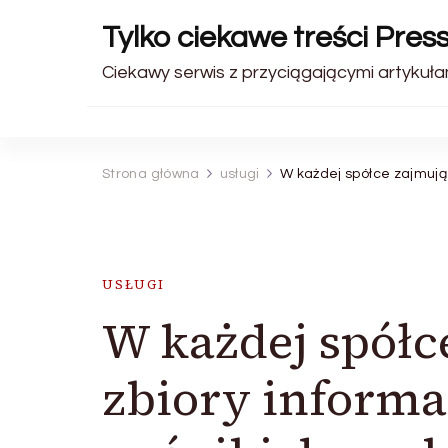
Tylko ciekawe treści Pres
Ciekawy serwis z przyciągającymi artykułam
Strona główna
usługi
W każdej spółce zajmują 
USŁUGI
W każdej spółc
zbiory informac