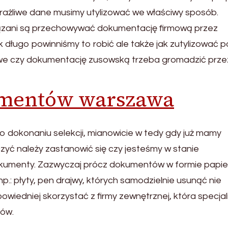
rażliwe dane musimy utylizować we właściwy sposób.
ązani są przechowywać dokumentację firmową przez
k długo powinniśmy to robić ale także jak zutylizować p
 czy dokumentację zusowską trzeba gromadzić prze
mentów warszawa
Po dokonaniu selekcji, mianowicie w tedy gdy już mamy
ć należy zastanowić się czy jesteśmy w stanie
okumenty. Zazwyczaj prócz dokumentów w formie papie
np.: płyty, pen drajwy, których samodzielnie usunąć nie
powiedniej skorzystać z firmy zewnętrznej, która specjal
tów.