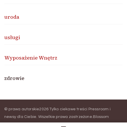
uroda
usługi
Wyposażenie Wnętrz
zdrowie
© prawa autorskie2026
Tylko ciekawe treści Pressroom i
newsy dla Ciebie
. Wszelkie prawa zastrzeżone.
Blossom
Magazine | Stworzony przez
Blossom Themes
.
Wspierany przez