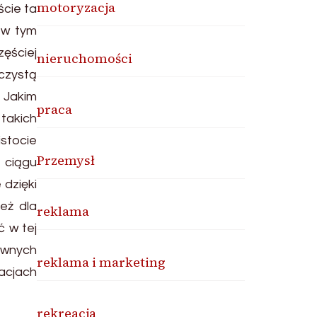
motoryzacja
ście ta
 w tym
ęściej
nieruchomości
czystą
 Jakim
praca
takich
stocie
Przemysł
 ciągu
 dzięki
eż dla
reklama
ć w tej
ewnych
reklama i marketing
acjach
rekreacja