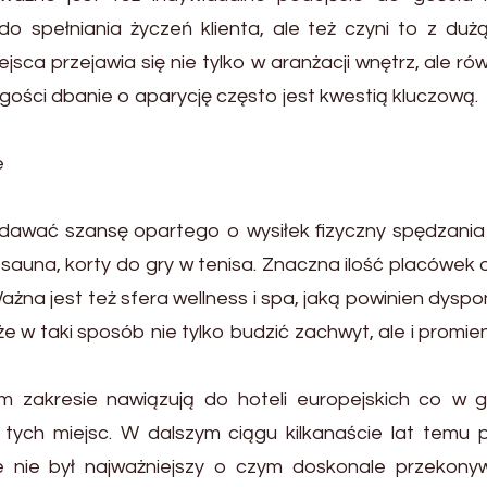
o spełniania życzeń klienta, ale też czyni to z duż
jsca przejawia się nie tylko w aranżacji wnętrz, ale ró
 gości dbanie o aparycję często jest kwestią kluczową.
e
n dawać szansę opartego o wysiłek fizyczny spędzania
sauna, korty do gry w tenisa. Znaczna ilość placówek 
Ważna jest też sfera wellness i spa, jaką powinien dys
że w taki sposób nie tylko budzić zachwyt, ale i promi
m zakresie nawiązują do hoteli europejskich co w g
tych miejsc. W dalszym ciągu kilkanaście lat temu 
 nie był najważniejszy o czym doskonale przekonywa