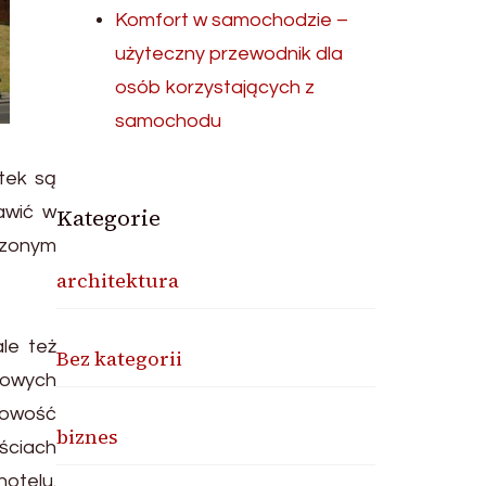
Komfort w samochodzie –
użyteczny przewodnik dla
osób korzystających z
samochodu
tek są
awić w
Kategorie
szonym
architektura
ale też
Bez kategorii
kowych
tkowość
biznes
ościach
otelu.