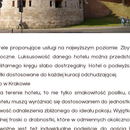
tele proponujące usługi na najwyższym poziomie. Zby
idoczne. Luksusowość danego hotelu można przedst
elitarnego kręgu słabo dostrzegalny. Hotel o podwyż
łki dostosowane do każdej kuracji odchudzającej.
o w Krakowie
a terenie hotelu, to nie tylko smakowitość posiłku, 
hotelu muszą wyróżniać się dostosowaniem do jednost
liwość odnalezienia zbliżonego do ideału pokoju. Wyją
ej troski o drobnostki, które w odmiennych okoliczn
ważne jest też indywidualne podejście do gościa h