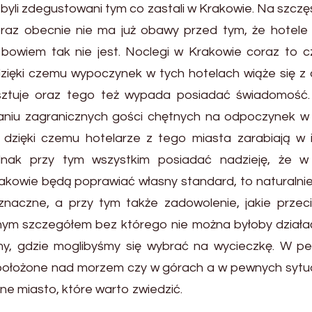
 byli zdegustowani tym co zastali w Krakowie. Na szczę
oraz obecnie nie ma już obawy przed tym, że hotele
 bowiem tak nie jest. Noclegi w Krakowie coraz to cz
zięki czemu wypoczynek w tych hotelach wiąże się z 
osztuje oraz tego też wypada posiadać świadomość.
niu zagranicznych gości chętnych na odpoczynek w 
e dzięki czemu hotelarze z tego miasta zarabiają w i
ednak przy tym wszystkim posiadać nadzieję, że w
Krakowie będą poprawiać własny standard, to naturalnie
aczne, a przy tym także zadowolenie, jakie przeci
żnym szczegółem bez którego nie można byłoby działa
jemy, gdzie moglibyśmy się wybrać na wycieczkę. W p
położone nad morzem czy w górach a w pewnych sytu
ne miasto, które warto zwiedzić.