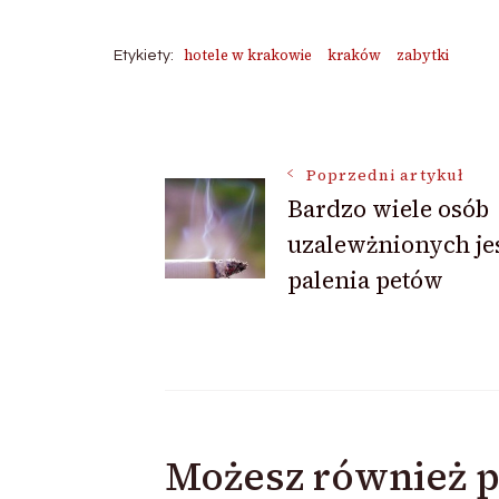
hotele w krakowie
kraków
zabytki
Etykiety:
Nawigacja
Poprzedni artykuł
Bardzo wiele osób
wpisu
uzalewżnionych je
palenia petów
Możesz również p