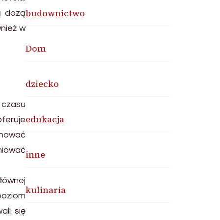
budownictwo
ą dozą
wnież w
Dom
dziecko
 czasu
edukacja
oferuje
ponować
eniować
inne
łównej
kulinaria
poziom
li się