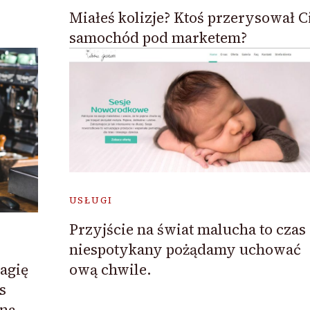
Miałeś kolizje? Ktoś przerysował C
samochód pod marketem?
USŁUGI
Przyjście na świat malucha to czas
niespotykany pożądamy uchować
agię
ową chwile.
s
łną