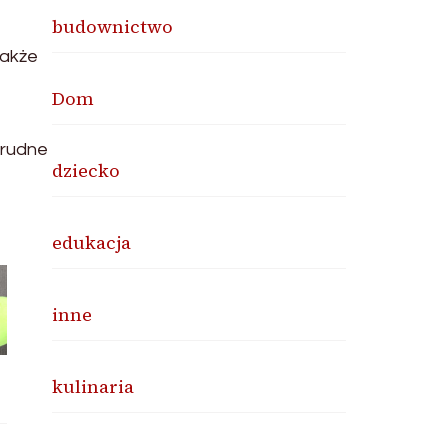
budownictwo
także
Dom
trudne
dziecko
edukacja
inne
kulinaria