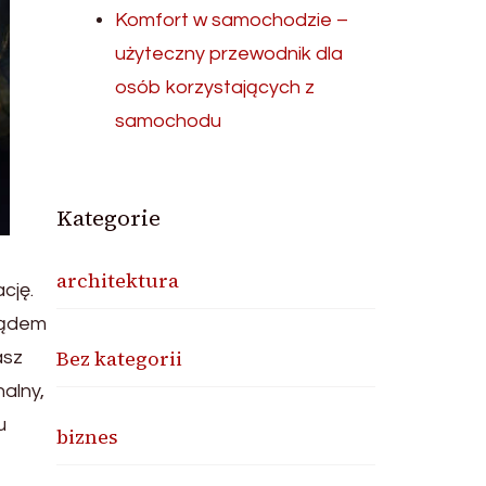
Komfort w samochodzie –
użyteczny przewodnik dla
osób korzystających z
samochodu
Kategorie
architektura
cję.
glądem
Bez kategorii
asz
alny,
u
biznes