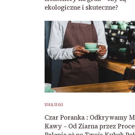
ekologiczne i skuteczne?
USŁUGI
Czar Poranka : Odkrywamy M
Kawy – Od Ziarna przez Proce
Palenia aż po Twoją Kubek Pe