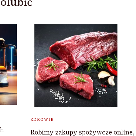
olubić
ZDROWIE
ch
Robimy zakupy spożywcze online,