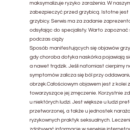
maksymalizuje ryzyko zarażenia. W naszym 
zabezpieczyć przed grzybicą. Istotne je
grzybicy. Serwis ma za zadanie zaprezento
odsyłając do specjalisty. Warto zapoznać si
podczas ciąży
Sposób manifestujących się objawów grzybi
gdy choroba dotyka naskórka pojawiają się 
a nawet trądzik. Jeśli natomiast cierpimy
symptomów zalicza się ból przy oddawaniu
obrzęk.Całościowym objawem jest z kolei 
towarzyszące jej zmęczenie. Korzystnie zd
u niektórych ludzi. Jest większe u ludzi p
przetworzonej, a także u jednostek naraż
ryzykownych praktyk seksualnych. Leczeni
zdobywać informacje w serwisie internet