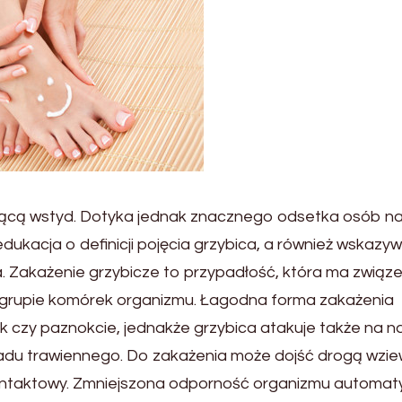
jącą wstyd. Dotyka jednak znacznego odsetka osób n
dukacja o definicji pojęcia grzybica, a również wskazy
. Zakażenie grzybicze to przypadłość, która ma związe
 grupie komórek organizmu. Łagodna forma zakażenia
ek czy paznokcie, jednakże grzybica atakuje także na n
kładu trawiennego. Do zakażenia może dojść drogą wzie
ontaktowy. Zmniejszona odporność organizmu automat