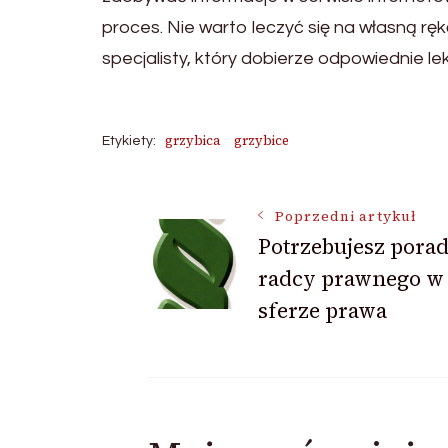
proces. Nie warto leczyć się na własną rę
specjalisty, który dobierze odpowiednie le
grzybica
grzybice
Etykiety:
Nawigacja
Poprzedni artykuł
Potrzebujesz pora
radcy prawnego w
wpisu
sferze prawa