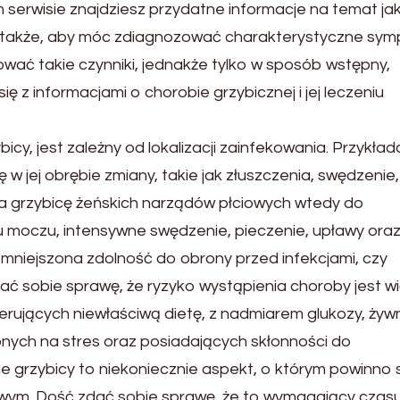
serwisie znajdziesz przydatne informacje na temat jak
st także, aby móc zdiagnozować charakterystyczne sy
wać takie czynniki, jednakże tylko w sposób wstępny,
ę z informacjami o chorobie grzybicznej i jej leczeniu
cy, jest zależny od lokalizacji zainfekowania. Przykła
w jej obrębie zmiany, takie jak złuszczenia, swędzenie
 na grzybicę żeńskich narządów płciowych wtedy do
 moczu, intensywne swędzenie, pieczenie, upławy ora
zmniejszona zdolność do obrony przed infekcjami, czy
ać sobie sprawę, że ryzyko wystąpienia choroby jest w
referujących niewłaściwą dietę, z nadmiarem glukozy, żyw
onych na stres oraz posiadających skłonności do
e grzybicy to niekoniecznie aspekt, o którym powinno 
owym. Dość zdać sobie sprawę, że to wymagający czas