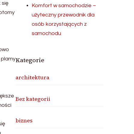
 się
Komfort w samochodzie –
mptomy
użyteczny przewodnik dla
osób korzystających z
samochodu
dowo
, plamy
Kategorie
architektura
z
iększe
Bez kategorii
ności
biznes
się
u