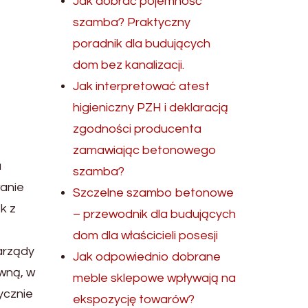
Jak dobrać pojemność
szamba? Praktyczny
poradnik dla budujących
dom bez kanalizacji.
Jak interpretować atest
higieniczny PZH i deklaracją
zgodności producenta
zamawiając betonowego
a
szamba?
wanie
Szczelne szambo betonowe
k z
– przewodnik dla budujących
dom dla właścicieli posesji
arządy
Jak odpowiednio dobrane
wną, w
meble sklepowe wpływają na
ycznie
ekspozycję towarów?